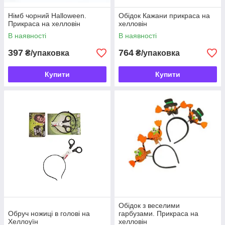
Німб чорний Halloween.
Обідок Кажани прикраса на
Прикраса на хелловін
хелловін
В наявності
В наявності
397
764
₴/упаковка
₴/упаковка
Купити
Купити
Обідок з веселими
Обруч ножиці в голові на
гарбузами. Прикраса на
Хеллоуїн
хелловін