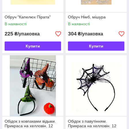
Обруч "Капелюх Пірата"
Обруч Німб, мішура
В наявності
В наявності
225
304
₴/упаковка
₴/упаковка
Купити
Купити
Обідок з ковпаками відьми.
Обідок з павутінням.
Прикраса на хелловін. 12
Прикраса на хелловін. 12