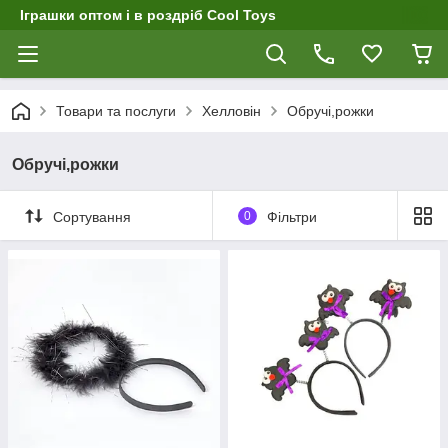
Іграшки оптом і в роздріб Cool Toys
Товари та послуги
Хелловін
Обручі,рожки
Обручі,рожки
Сортування
0
Фільтри