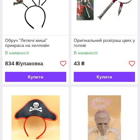
Обруч "Летючі миші"
Оригінальний розіграш цвях у
прикраса на хелловін
голові
В наявності
В наявності
834
43
₴/упаковка
₴
Купити
Купити