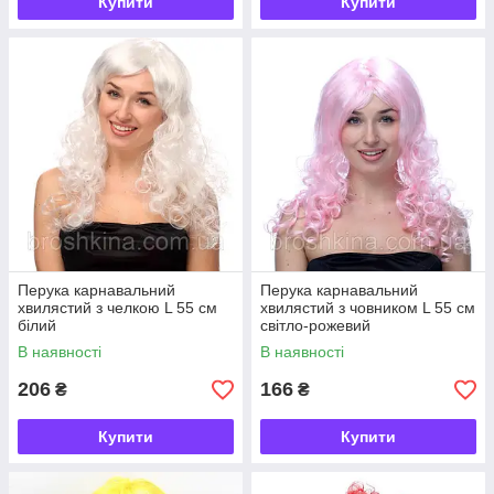
Купити
Купити
Перука карнавальний
Перука карнавальний
хвилястий з челкою L 55 см
хвилястий з човником L 55 см
білий
світло-рожевий
В наявності
В наявності
206
166
₴
₴
Купити
Купити