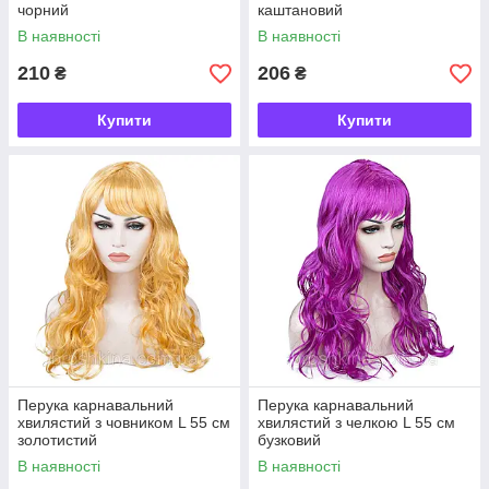
чорний
каштановий
В наявності
В наявності
210
206
₴
₴
Купити
Купити
Перука карнавальний
Перука карнавальний
хвилястий з човником L 55 см
хвилястий з челкою L 55 см
золотистий
бузковий
В наявності
В наявності