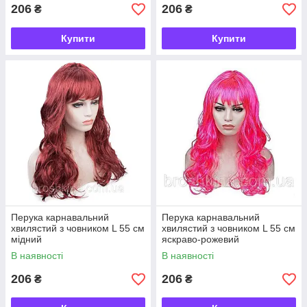
206
206
₴
₴
Купити
Купити
Перука карнавальний
Перука карнавальний
хвилястий з човником L 55 см
хвилястий з човником L 55 см
мідний
яскраво-рожевий
В наявності
В наявності
206
206
₴
₴