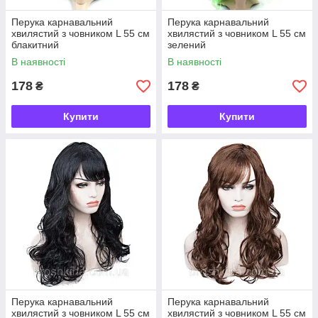
Перука карнавальний
Перука карнавальний
хвилястий з човником L 55 см
хвилястий з човником L 55 см
блакитний
зелений
В наявності
В наявності
178
178
₴
₴
Купити
Купити
Перука карнавальний
Перука карнавальний
хвилястий з човником L 55 см
хвилястий з човником L 55 см