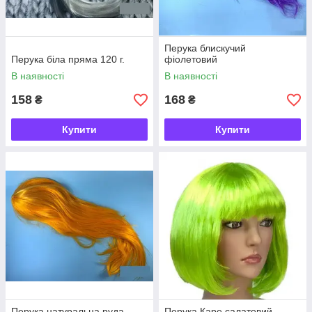
Перука блискучий
Перука біла пряма 120 г.
фіолетовий
В наявності
В наявності
158
168
₴
₴
Купити
Купити
Перука натуральна руда
Перука Каре салатовий