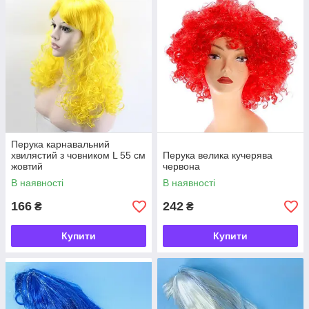
Перука карнавальний
хвилястий з човником L 55 см
Перука велика кучерява
жовтий
червона
В наявності
В наявності
166
242
₴
₴
Купити
Купити