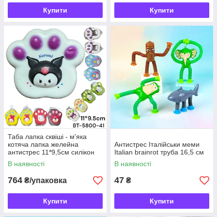
Купити
Купити
Таба лапка сквіші - м'яка
котяча лапка желейна
Антистрес Італійськи меми
антистрес 11*9,5см силікон
Italian brainrot труба 16,5 см
(уп.12)
В наявності
В наявності
764
47
₴/упаковка
₴
Купити
Купити