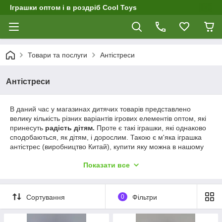
Іграшки оптом і в роздріб Cool Toys
Товари та послуги
Антістреси
Антістреси
В даний час у магазинах дитячих товарів представлено
велику кількість різних варіантів ігрових елементів оптом, які
принесуть
радість дітям.
Проте є такі іграшки, які однаково
сподобаються, як дітям, і дорослим. Такою є м'яка іграшка
антістрес (виробництво Китай), купити яку можна в нашому
інтернет-магазині Мініка.
Показати все
Такі забавні, милі та яскраві іграшки принесуть масу
радості
та задоволення
, а також стануть чудовим варіантом
для подарунка на будь-яке свято. В цьому випадку купити
Сортування
0
Фільтри
іграшки антістреси оптом буде вигідним вкладенням.
Він дійсно надає розслаблюючу та антистресову дію на
дорослих та дітей. Антістреси опт з Китаю з наповнювачем