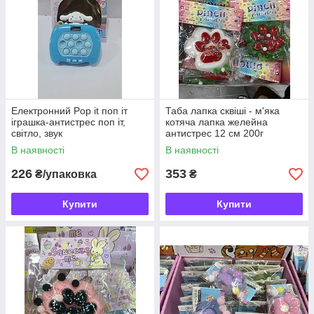
Електронний Pop it поп іт
Таба лапка сквіші - м'яка
іграшка-антистрес поп іт,
котяча лапка желейна
світло, звук
антистрес 12 см 200г
В наявності
В наявності
226
353
₴/упаковка
₴
Купити
Купити