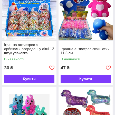
Іграшка антистрес з
орбизами всередені у сітці 12
Іграшка антистрес сквіш стич
штук упаковка
11,5 см
В наявності
В наявності
30
47
₴
₴
Купити
Купити