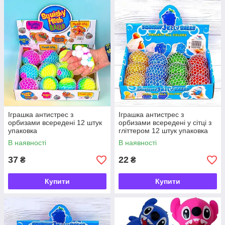
Іграшка антистрес з
Іграшка антистрес з
орбизами всередені 12 штук
орбизами всередені у сітці з
упаковка
гліттером 12 штук упаковка
В наявності
В наявності
37
22
₴
₴
Купити
Купити