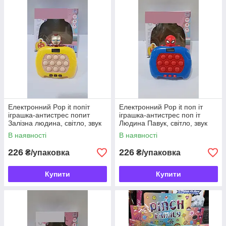
можуть мати різні форми, дизайн та розмір. Найбільш
популярні: павук, тарантул та ін. Товари антістрес великим
оптом – це відмінний вибір серед решти видів ігрових
виробів.
Електронний Pop it попіт
Електронний Pop it поп іт
іграшка-антистрес попит
іграшка-антистрес поп іт
Залізна людина, світло, звук
Людина Павук, світло, звук
В наявності
В наявності
226
226
₴/упаковка
₴/упаковка
Купити
Купити