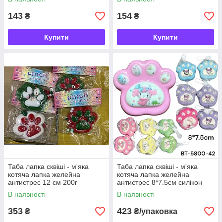
143
154
₴
₴
Купити
Купити
Таба лапка сквіші - м'яка
Таба лапка сквіші - м'яка
котяча лапка желейна
котяча лапка желейна
антистрес 12 см 200г
антистрес 8*7.5см силікон
(уп.12)
В наявності
В наявності
353
423
₴
₴/упаковка