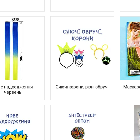
ве надходження
Сяючі корони, різні обручі
Маскара
червень