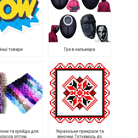
Інші товари
Гра в кальмара
они та крейда для
Українськи прикраси та
олосся оптом
віночки. Готуємось до