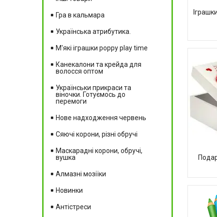
Іграшки
Гра в кальмара
Українська атрибутика.
М'які іграшки poppy play time
Канекалони та крейда для
волосся оптом
Українськи прикраси та
віночки. Готуємось до
перемоги
Нове надходження червень
Сяючі корони, різні обручі
Маскарадні корони, обручі,
вушка
Подар
Алмазні мозіїки
Новинки
Антістреси