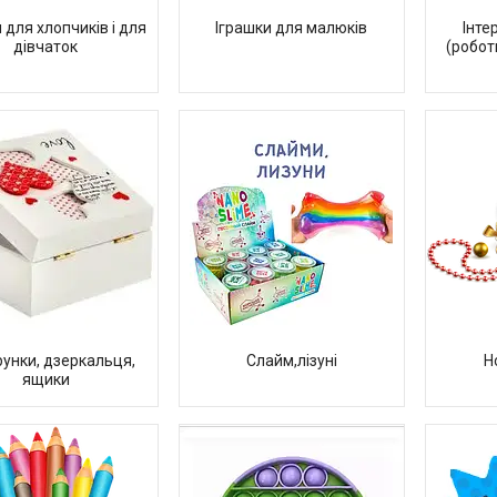
 для хлопчиків і для
Іграшки для малюків
Інте
дівчаток
(робот
унки, дзеркальця,
Слайм,лізуні
Н
ящики