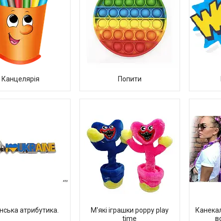
Канцелярія
Попити
нська атрибутика.
М'які іграшки poppy play
Канекал
time
в