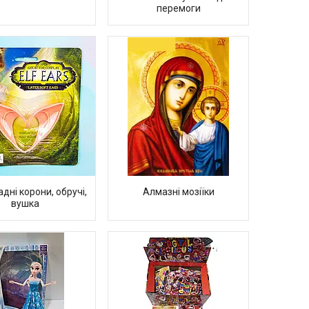
перемоги
дні корони, обручі,
Алмазні мозіїки
вушка