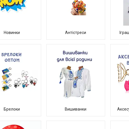
Новинки
Антістреси
Ігра
Брелоки
Вишиванки
Аксес