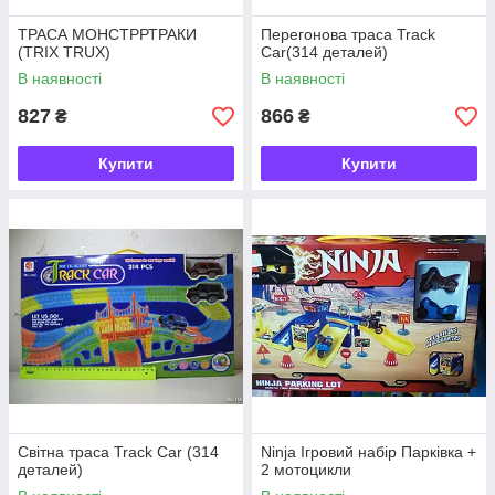
ТРАСА МОНСТРРТРАКИ
Перегонова траса Track
(TRIX TRUX)
Car(314 деталей)
В наявності
В наявності
827
866
₴
₴
Купити
Купити
Світна траса Track Car (314
Ninja Ігровий набір Парківка +
деталей)
2 мотоцикли