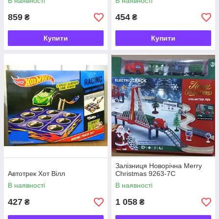
В наявності
В наявності
859
454
₴
₴
Купити
Купити
Залізниця Новорічна Merry
Автотрек Хот Вілл
Christmas 9263-7C
В наявності
В наявності
427
1 058
₴
₴