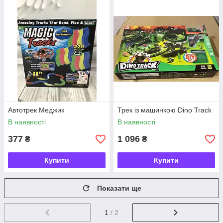
Автотрек Меджик
Трек із машинкою Dino Track
В наявності
В наявності
377
1 096
₴
₴
Купити
Купити
Показати ще
1
/ 2