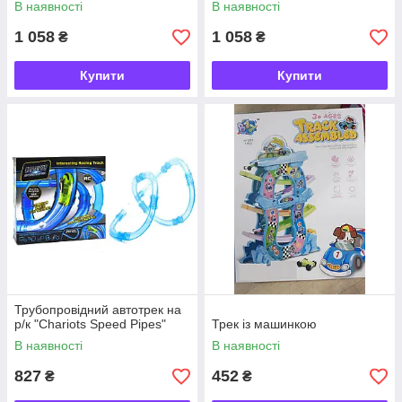
В наявності
В наявності
1 058
1 058
₴
₴
Купити
Купити
Трубопровідний автотрек на
р/к "Chariots Speed Pipes"
Трек із машинкою
В наявності
В наявності
827
452
₴
₴