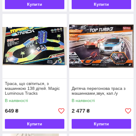
Купити
Купити
Траса, що світиться, з
машинкою 138 дітей. Magic
Дитяча перегонова траса з
Luminous Tracks
машинками,звук, кап./у
В наявності
В наявності
649
2 477
₴
₴
Купити
Купити