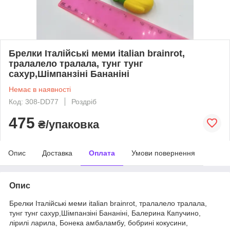
Брелки Італійські меми italian brainrot,
тралалело тралала, тунг тунг
сахур,Шімпанзіні Бананіні
Немає в наявності
Код: 308-DD77
Роздріб
475
₴/упаковка
Опис
Доставка
Оплата
Умови повернення
Опис
Брелки Італійські меми italian brainrot, тралалело тралала,
тунг тунг сахур,Шімпанзіні Бананіні, Балерина Капучино,
лірилі ларила, Бонека амбаламбу, бобрині кокусини,