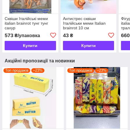
Сквіши Італійські меми
Антистрес сквіши
Фігу
italian brainrot тунг тунг
Італійськи меми Italian
ital
сахур
brainrot 10 см
трал
саху
573
43
660
₴/упаковка
₴
Купити
Купити
Акційні пропозиції та новинки
Топ продажів
–23%
Топ продажів
–23%