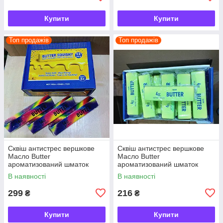
Купити
Купити
Топ продажів
Топ продажів
Сквіш антистрес вершкове
Сквіш антистрес вершкове
Масло Butter
Масло Butter
ароматизований шматок
ароматизований шматок
масла 22 см
масла
В наявності
В наявності
299
216
₴
₴
Купити
Купити