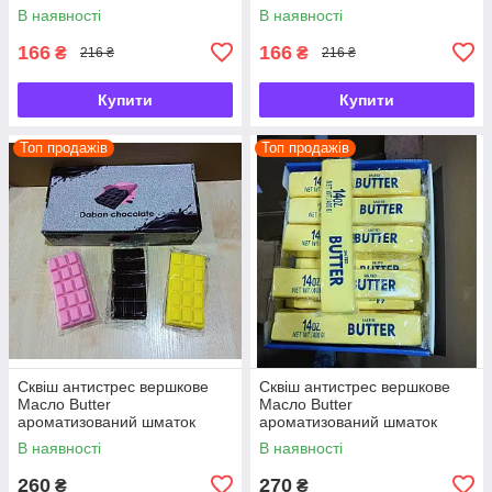
масла
масла
В наявності
В наявності
166
166
₴
₴
216 ₴
216 ₴
Купити
Купити
Топ продажів
Топ продажів
Сквіш антистрес вершкове
Сквіш антистрес вершкове
Масло Butter
Масло Butter
ароматизований шматок
ароматизований шматок
масла 22 см
масла 22 см
В наявності
В наявності
260
270
₴
₴