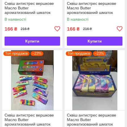
Сквіш антистрес вершкове
Сквіш антистрес вершкове
Масло Butter
Масло Butter
ароматизований шматок
ароматизований шматок
масла
масла
В наявності
В наявності
166
166
₴
₴
216 ₴
216 ₴
Купити
Купити
Топ продажів
–23%
Топ продажів
–23%
Сквіш антистрес вершкове
Сквіш антистрес вершкове
Масло Butter
Масло Butter
ароматизований шматок
ароматизований шматок