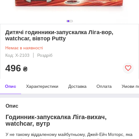
Дитячі годинники-запускалка Ліга-вор,
watchcar, вівтор Putty
Немає в наявності
Код: Х-2103
Роздріб
496
₴
Опис
Характеристики
Доставка
Оплата
Умови п
Опис
Годинник-запускалка Ліга-вихач,
watchcar, вутр
У не такому віддаленому майбутньому, Джей-Ейч Моторс, яка