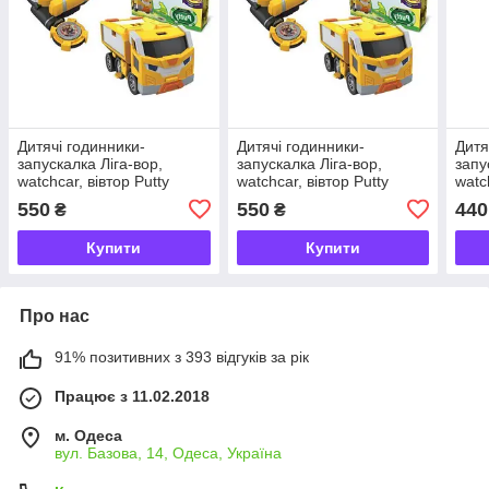
Дитячі годинники-
Дитячі годинники-
Дитя
запускалка Ліга-вор,
запускалка Ліга-вор,
запу
watchcar, вівтор Putty
watchcar, вівтор Putty
watc
550
550
440
₴
₴
Купити
Купити
Про нас
91% позитивних з 393 відгуків за рік
Працює з 11.02.2018
м. Одеса
вул. Базова, 14, Одеса, Україна