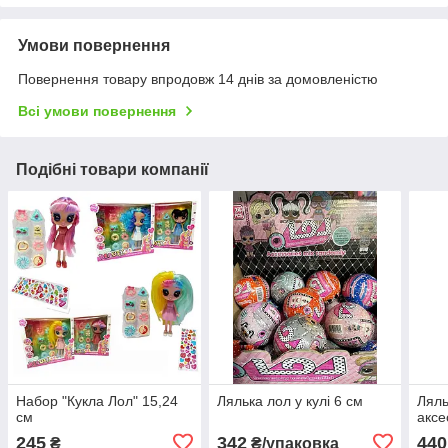
Умови повернення
Повернення товару впродовж 14 днів за домовленістю
Всі умови повернення
Подібні товари компанії
Набор "Кукла Лол" 15,24
Лялька лол у кулі 6 см
Ляльк
см
акс
245
342
440
₴
₴/упаковка