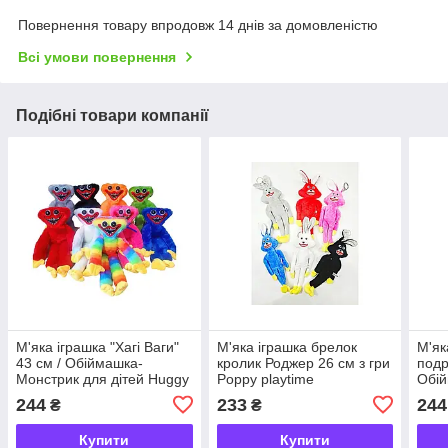
Повернення товару впродовж 14 днів за домовленістю
Всі умови повернення
Подібні товари компанії
М'яка іграшка "Хагі Ваги"
М'яка іграшка брелок
М'яка
43 см / Обіймашка-
кролик Роджер 26 см з гри
подру
Монстрик для дітей Huggy
Poppy playtime
Обій
Wuggy (Poppy Playtime)
діте
244
233
244
₴
₴
Play
Купити
Купити