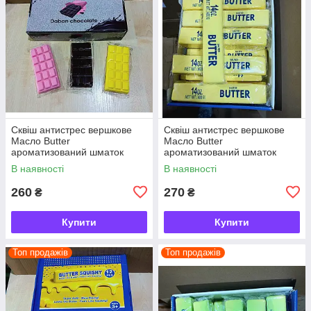
Сквіш антистрес вершкове
Сквіш антистрес вершкове
Масло Butter
Масло Butter
ароматизований шматок
ароматизований шматок
масла 22 см
масла 22 см
В наявності
В наявності
260
270
₴
₴
Купити
Купити
Топ продажів
Топ продажів