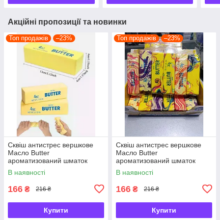
Акційні пропозиції та новинки
Топ продажів
–23%
Топ продажів
–23%
Сквіш антистрес вершкове
Сквіш антистрес вершкове
Масло Butter
Масло Butter
ароматизований шматок
ароматизований шматок
масла
масла
В наявності
В наявності
166
166
₴
₴
216 ₴
216 ₴
Купити
Купити