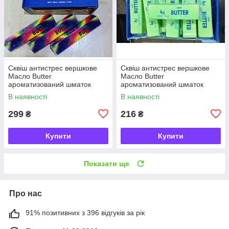
Сквіш антистрес вершкове
Сквіш антистрес вершкове
Масло Butter
Масло Butter
ароматизований шматок
ароматизований шматок
масла 22 см
масла
В наявності
В наявності
299
216
₴
₴
Купити
Купити
Показати ще
Про нас
91% позитивних з 396 відгуків за рік