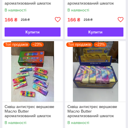
ароматизований шматок
ароматизований шматок
масла
масла
В наявності
В наявності
166
166
₴
₴
216 ₴
216 ₴
Купити
Купити
Топ продажів
–23%
Топ продажів
–23%
Сквіш антистрес вершкове
Сквіш антистрес вершкове
Масло Butter
Масло Butter
ароматизований шматок
ароматизований шматок
масла
масла
В наявності
В наявності