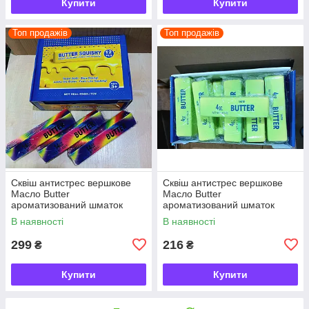
Купити
Купити
Топ продажів
Топ продажів
Сквіш антистрес вершкове
Сквіш антистрес вершкове
Масло Butter
Масло Butter
ароматизований шматок
ароматизований шматок
масла 22 см
масла
В наявності
В наявності
299
216
₴
₴
Купити
Купити