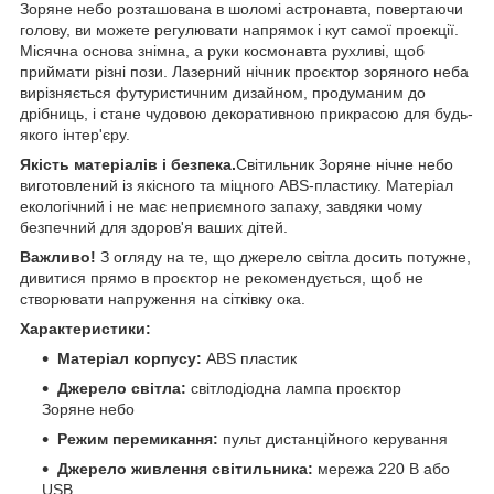
Зоряне небо розташована в шоломі астронавта, повертаючи
голову, ви можете регулювати напрямок і кут самої проекції.
Місячна основа знімна, а руки космонавта рухливі, щоб
приймати різні пози. Лазерний нічник проєктор зоряного неба
вирізняється футуристичним дизайном, продуманим до
дрібниць, і стане чудовою декоративною прикрасою для будь-
якого інтер'єру.
Якість матеріалів і безпека.
Світильник Зоряне нічне небо
виготовлений із якісного та міцного ABS-пластику. Матеріал
екологічний і не має неприємного запаху, завдяки чому
безпечний для здоров'я ваших дітей.
Важливо!
З огляду на те, що джерело світла досить потужне,
дивитися прямо в проєктор не рекомендується, щоб не
створювати напруження на сітківку ока.
Характеристики:
Матеріал корпусу:
ABS пластик
Джерело світла:
світлодіодна лампа проєктор
Зоряне небо
Режим перемикання:
пульт дистанційного керування
Джерело живлення світильника:
мережа 220 В або
USB