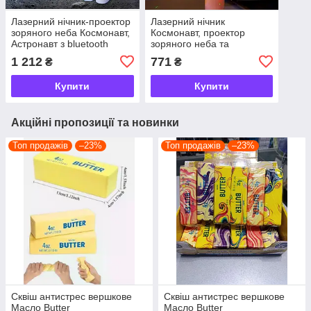
Лазерний нічник-проектор
Лазерний нічник
зоряного неба Космонавт,
Космонавт, проектор
Астронавт з bluetooth
зоряного неба та
галактики, Астронавт на 8
1 212
771
₴
₴
режимів світіння та пульт
ДК
Купити
Купити
Акційні пропозиції та новинки
Топ продажів
–23%
Топ продажів
–23%
Сквіш антистрес вершкове
Сквіш антистрес вершкове
Масло Butter
Масло Butter