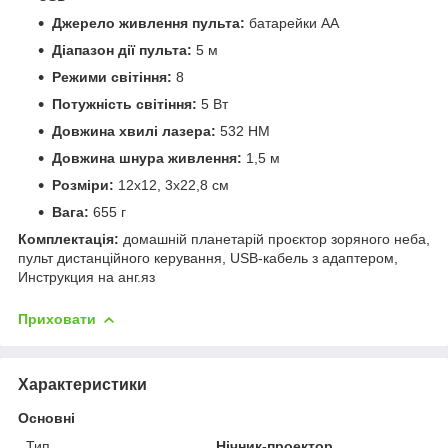
Джерело живлення пульта:
батарейки АА
Діапазон дії пульта:
5 м
Режими світіння:
8
Потужність світіння:
5 Вт
Довжина хвилі лазера:
532 НМ
Довжина шнура живлення:
1,5 м
Розміри:
12х12, 3х22,8 см
Вага:
655 г
Комплектація:
домашній планетарій проєктор зоряного неба,
пульт дистанційного керування, USB-кабель з адаптером,
Инструкция на анг.яз
Приховати
Характеристики
Основні
Тип
Нічник-проектор