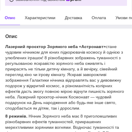
Опис
Характеристики
Доставка
Оплата
Умови п
Опис
Лазерний проєктор Зоряного неба «Астронавт»
стане
чудовим нічником для юних підкорювачів космосу й однією з
улюблених іграшок! 8 різнобарвних зображень туманності з
регульованою яскравістю зоряного неба оживлять і
прикрасять не тільки дитячу кімнату, а й вечірку, сімейний
перегляд кіно чи ігрову кімнату. Яскраві заворожливі
зображення Галактики нічника відправлять вас у дивовижну
подорож у відкритий космос, а різноманітність колірних
ефектів дасть змогу повною мірою відчути пишність зоряного
неба. Лазерний проєктор-нічник Космонавт — чудовий
подарунок на День народження або будь-яке інше свято,
сподобається як дітям, так і дорослим.
8 режимів
.
Нічник Зоряного неба має 8 приголомшливих
різнобарвних ефектів туманностей, прикрашених
мерехтливими зоряними вогнями. Водночас туманності та