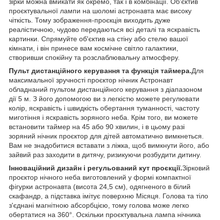
зірки можна вмикати як окремо, так і в комбінації. Об'єктив
проєктувальної лампи на шоломі астронавта має високу
чіткість. Тому зображення-проєкція виходить дуже
реалістичною, чудово передаються всі деталі та яскравість
картинки. Спрямуйте об'єктив на стіну або стелю вашої
кімнати, і він принесе вам космічне світло галактики,
створивши спокійну та розслаблювальну атмосферу.
Пульт дистанційного керування та функція таймера.
Для
максимальної зручності проєктор нічник Астронавт
обладнаний пультом дистанційного керування з діапазоном
дії 5 м. З його допомогою ви з легкістю можете регулювати
колір, яскравість і швидкість обертання туманності, частоту
миготіння і яскравість зоряного неба. Крім того, ви можете
встановити таймер на 45 або 90 хвилин, і в цьому разі
зоряний нічник проєктор для дітей автоматично вимкнеться.
Вам не знадобитися вставати з ліжка, щоб вимкнути його, або
зайвий раз заходити в дитячу, ризикуючи розбудити дитину.
Інноваційний дизайн і регульований кут проєкції.
Зірковий
проєктор нічного неба виготовлений у формі компактної
фігурки астронавта (висота 24,5 см), одягненого в білий
скафандр, а підставка імітує поверхню Місяця. Голова та тіло
з'єднані магнітною абсорбцією, тому голова може легко
обертатися на 360°. Оскільки проєктувальна лампа нічника