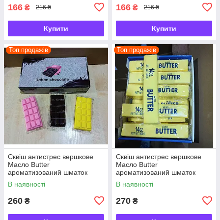
166
166
₴
₴
216 ₴
216 ₴
Купити
Купити
Топ продажів
Топ продажів
Сквіш антистрес вершкове
Сквіш антистрес вершкове
Масло Butter
Масло Butter
ароматизований шматок
ароматизований шматок
масла 22 см
масла 22 см
В наявності
В наявності
260
270
₴
₴