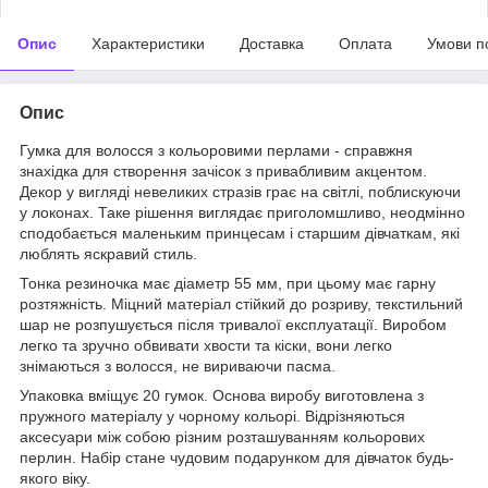
Опис
Характеристики
Доставка
Оплата
Умови п
Опис
Гумка для волосся з кольоровими перлами - справжня
знахідка для створення зачісок з привабливим акцентом.
Декор у вигляді невеликих стразів грає на світлі, поблискуючи
у локонах. Таке рішення виглядає приголомшливо, неодмінно
сподобається маленьким принцесам і старшим дівчаткам, які
люблять яскравий стиль.
Тонка резиночка має діаметр 55 мм, при цьому має гарну
розтяжність. Міцний матеріал стійкий до розриву, текстильний
шар не розпушується після тривалої експлуатації. Виробом
легко та зручно обвивати хвости та кіски, вони легко
знімаються з волосся, не вириваючи пасма.
Упаковка вміщує 20 гумок. Основа виробу виготовлена з
пружного матеріалу у чорному кольорі. Відрізняються
аксесуари між собою різним розташуванням кольорових
перлин. Набір стане чудовим подарунком для дівчаток будь-
якого віку.