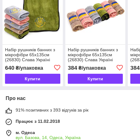
Набір рушників банних з
Набір рушників банних з
Набі
мікрофібри 65х135см
мікрофібри 65х135см
мікр
(26830) Слава Україні
(26830) Слава Україні
(268
640
384
384
₴/упаковка
₴/упаковка
Купити
Купити
Про нас
91% позитивних з 393 відгуків за рік
Працює з 11.02.2018
м. Одеса
вул. Базова, 14, Одеса, Україна