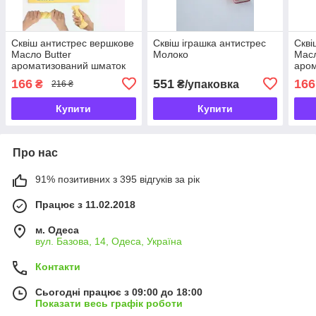
Сквіш антистрес вершкове
Сквіш іграшка антистрес
Скві
Масло Butter
Молоко
Масл
ароматизований шматок
аро
масла
мас
166
551
166
₴
₴/упаковка
216 ₴
Купити
Купити
Про нас
91% позитивних з 395 відгуків за рік
Працює з 11.02.2018
м. Одеса
вул. Базова, 14, Одеса, Україна
Контакти
Сьогодні працює з 09:00 до 18:00
Показати весь графік роботи