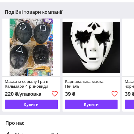
Подібні товари компанії
Маски із серіалу Гра в
Карнавальна маска
Маск
Кальмара 4 різновиди
Печаль
чор
220
39
39
₴/упаковка
₴
Купити
Купити
Про нас