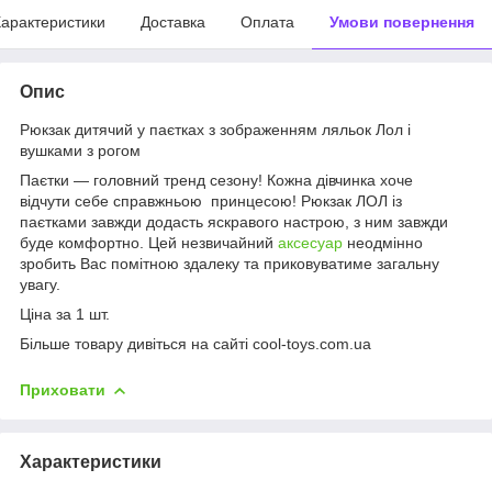
арактеристики
Доставка
Оплата
Умови повернення
Опис
Рюкзак дитячий у паєтках з зображенням ляльок Лол і
вушками з рогом
Паєтки — головний тренд сезону! Кожна дівчинка хоче
відчути себе справжньою принцесою! Рюкзак ЛОЛ із
паєтками завжди додасть яскравого настрою, з ним завжди
буде комфортно. Цей незвичайний
аксесуар
неодмінно
зробить Вас помітною здалеку та приковуватиме загальну
увагу.
Ціна за 1 шт.
Більше товару дивіться на сайті cool-toys.com.ua
Приховати
Характеристики