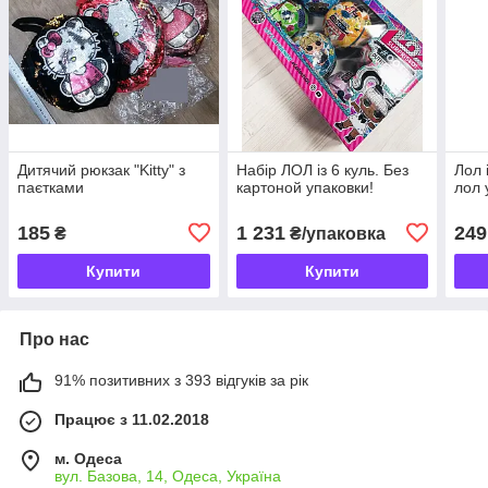
Дитячий рюкзак "Kitty" з
Набір ЛОЛ із 6 куль. Без
Лол 
паєтками
картоной упаковки!
лол 
185
1 231
249
₴
₴/упаковка
Купити
Купити
Про нас
91% позитивних з 393 відгуків за рік
Працює з 11.02.2018
м. Одеса
вул. Базова, 14, Одеса, Україна