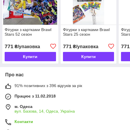
Фігурки з картками Brawl
Фігурки з картками Brawl
Фігу
Stars 52 сезон
Stars 25 сезон
Star
771
771
771
₴/упаковка
₴/упаковка
Купити
Купити
Про нас
91% позитивних з 396 відгуків за рік
Працює з 11.02.2018
м. Одеса
вул. Базова, 14, Одеса, Україна
Контакти