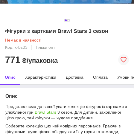
Фігурки з картками Brawl Stars 3 сезон
Немає в наявності
Код: x-bs03
Тільки опт
771
₴/упаковка
Опис
Характеристики
Доставка
Оплата
Умови п
Опис
Представляємо до вашої уваги колекцію фігурок із картками з
улюбленої гри
Brawl Stars
3 сезон. Для дитини, захопленої
цією грою, такі фігурки — чудове придбання.
Соберите колекцію цих неймовірних персонажів. Граючи з
фігурками, дуже цікаво об'єднувати їх у групи та команди,