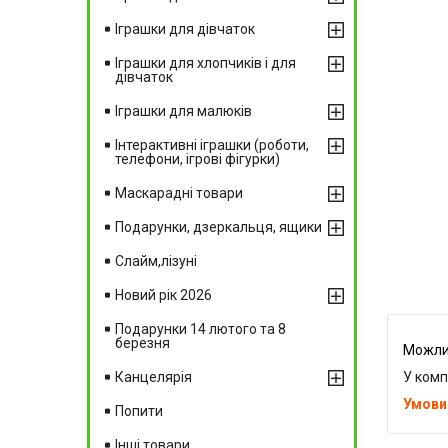
Іграшки для дівчаток
Іграшки для хлопчиків і для
дівчаток
Іграшки для малюків
Інтерактивні іграшки (роботи,
телефони, ігрові фігурки)
Маскарадні товари
Подарунки, дзеркальця, ящики
Слайм,лізуні
Новий рік 2026
Подарунки 14 лютого та 8
березня
У комп
Канцелярія
Попити
Інші товари