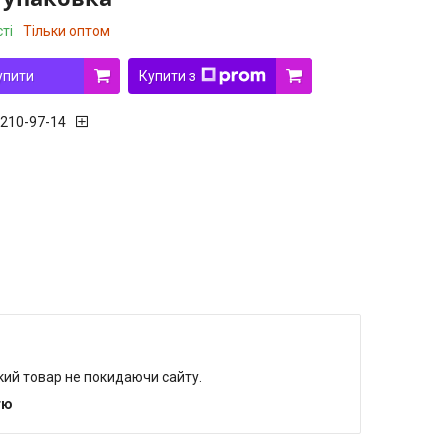
ті
Тільки оптом
упити
Купити з
 210-97-14
який товар не покидаючи сайту.
тю