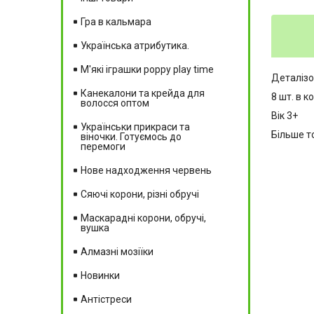
Гра в кальмара
Українська атрибутика.
М'які іграшки poppy play time
Деталізо
Канекалони та крейда для
8 шт. в к
волосся оптом
Вік 3+
Українськи прикраси та
Більше то
віночки. Готуємось до
перемоги
Нове надходження червень
Сяючі корони, різні обручі
Маскарадні корони, обручі,
вушка
Алмазні мозіїки
Новинки
Антістреси