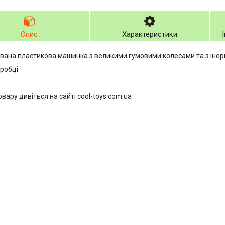
Опис
Характеристики
вана пластикова машинка з великими гумовими колесами та з інер
оробці
вару дивіться на сайті cool-toys.com.ua