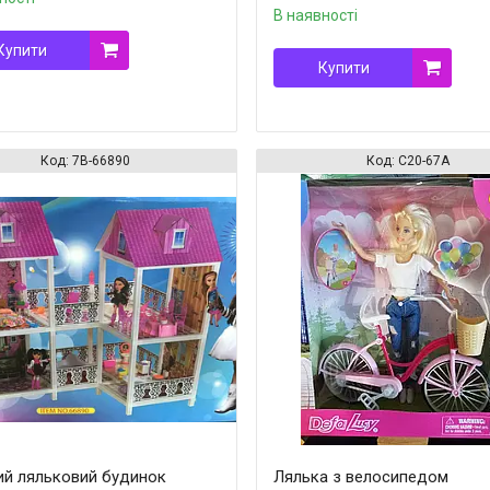
В наявності
Купити
Купити
7B-66890
C20-67А
ий ляльковий будинок
Лялька з велосипедом