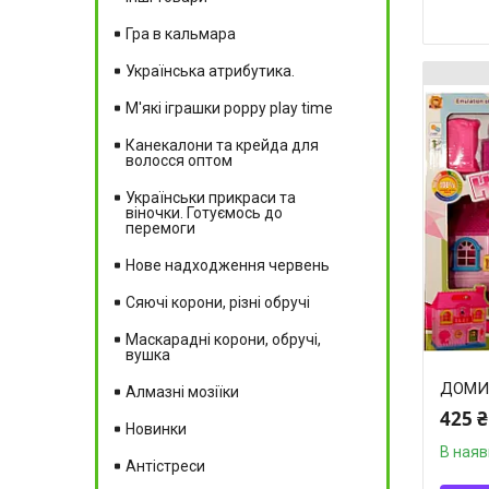
Гра в кальмара
Українська атрибутика.
М'які іграшки poppy play time
Канекалони та крейда для
волосся оптом
Українськи прикраси та
віночки. Готуємось до
перемоги
Нове надходження червень
Сяючі корони, різні обручі
Маскарадні корони, обручі,
вушка
ДОМИК
Алмазні мозіїки
425 ₴
Новинки
В наяв
Антістреси