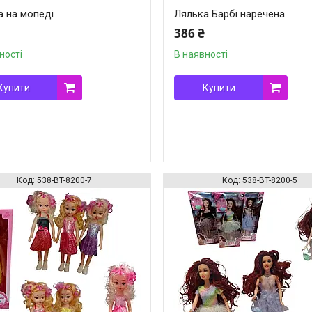
а на мопеді
Лялька Барбі наречена
386 ₴
ності
В наявності
Купити
Купити
538-BT-8200-7
538-BT-8200-5