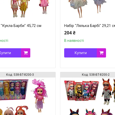
"Кукла Барби" 45,72 см
Набір "Лялька Барбі" 29,21 с
204 ₴
ності
В наявності
Купити
Купити
538-BT-8200-3
538-BT-8200-2