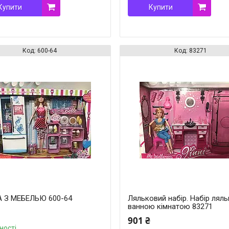
Купити
Купити
600-64
83271
 З МЕБЕЛЬЮ 600-64
Ляльковий набір. Набір ляль
ванною кімнатою 83271
901 ₴
ності