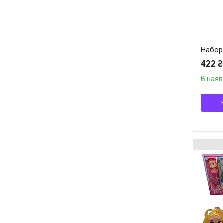
Набор 
422 ₴
В наяв