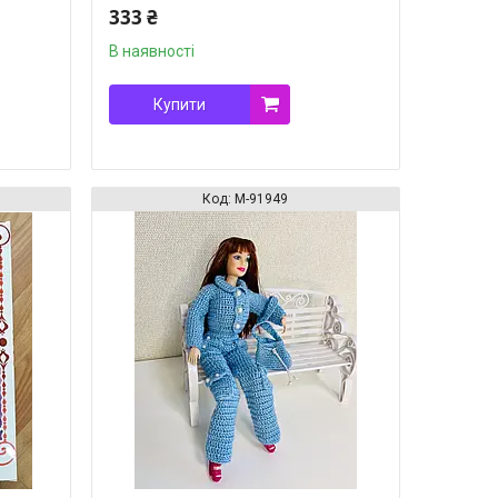
333 ₴
В наявності
Купити
М-91949