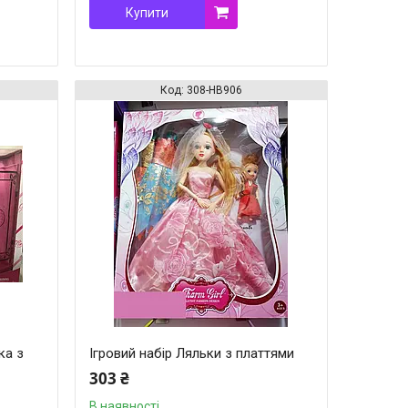
Купити
308-HB906
ка з
Ігровий набір Ляльки з платтями
303 ₴
В наявності