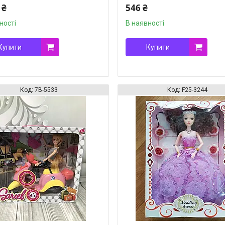
 ₴
546 ₴
ності
В наявності
Купити
Купити
7B-5533
F25-3244