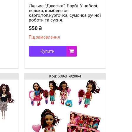
Лялька "Джесіка". Барбі. У наборі:
лялька, комбенізон
карго,топ,курточка, сумочка ручної
роботи та сукня.
550 ₴
Під замовлення
Купити
538-BT-8200-4