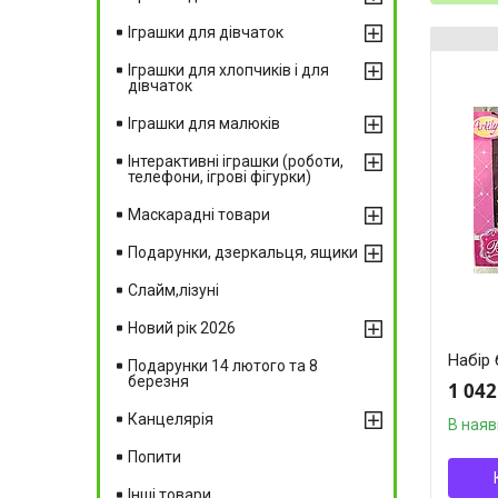
Іграшки для дівчаток
Іграшки для хлопчиків і для
дівчаток
Іграшки для малюків
Інтерактивні іграшки (роботи,
телефони, ігрові фігурки)
Маскарадні товари
Подарунки, дзеркальця, ящики
Слайм,лізуні
Новий рік 2026
Набір 
Подарунки 14 лютого та 8
березня
1 042
Канцелярія
В наяв
Попити
Інші товари