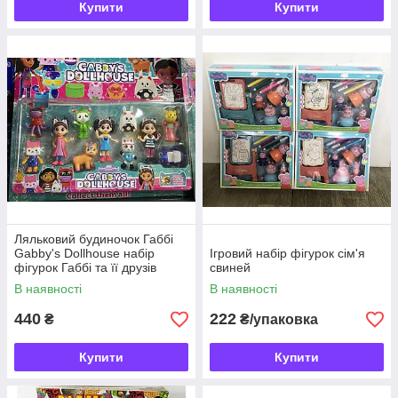
Купити
Купити
Ляльковий будиночок Габбі
Gabby's Dollhouse набір
Ігровий набір фігурок сім'я
фігурок Габбі та її друзів
свиней
В наявності
В наявності
440
222
₴
₴/упаковка
Купити
Купити