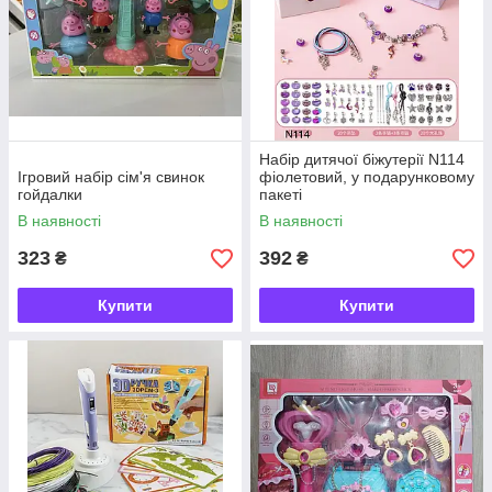
Набір дитячої біжутерії N114
Ігровий набір сім'я свинок
фіолетовий, у подарунковому
гойдалки
пакеті
В наявності
В наявності
323
392
₴
₴
Купити
Купити